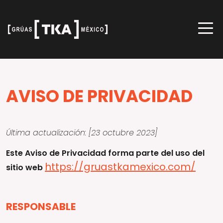
TKA
Aviso
AVISO DE PRIVACIDAD
de
privacidad
Última actualización: [23 octubre 2023]
Este Aviso de Privacidad forma parte del uso del
https://gruastkamexico.com/
sitio web
RESPONSABLE