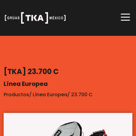
[TKA] 23.700 C
Línea Europea
Productos
/
Línea Europea
/
23.700 C